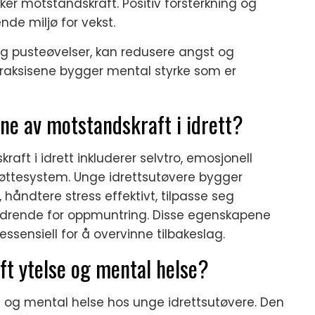
ker motstandskraft. Positiv forsterkning og
nde miljø for vekst.
og pusteøvelser, kan redusere angst og
praksisene bygger mental styrke som er
ne av motstandskraft i idrett?
ft i idrett inkluderer selvtro, emosjonell
støttesystem. Unge idrettsutøvere bygger
håndtere stress effektivt, tilpasse seg
aldrende for oppmuntring. Disse egenskapene
sensiell for å overvinne tilbakeslag.
t ytelse og mental helse?
e og mental helse hos unge idrettsutøvere. Den