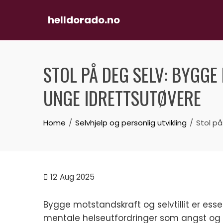
helldorado.no
Skip
to
STOL PÅ DEG SELV: BYGGE
content
UNGE IDRETTSUTØVERE
Home
Selvhjelp og personlig utvikling
Stol på
12
Aug 2025
Bygge motstandskraft og selvtillit er esse
mentale helseutfordringer som angst og u