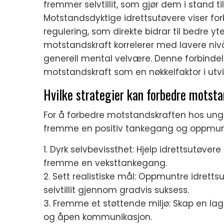
fremmer selvtillit, som gjør dem i stand ti
Motstandsdyktige idrettsutøvere viser for
regulering, som direkte bidrar til bedre yte
motstandskraft korrelerer med lavere ni
generell mental velvære. Denne forbindel
motstandskraft som en nøkkelfaktor i utvi
Hvilke strategier kan forbedre motsta
For å forbedre motstandskraften hos unge 
fremme en positiv tankegang og oppmuntr
1. Dyrk selvbevissthet: Hjelp idrettsutøve
fremme en veksttankegang.
2. Sett realistiske mål: Oppmuntre idrett
selvtillit gjennom gradvis suksess.
3. Fremme et støttende miljø: Skap en l
og åpen kommunikasjon.