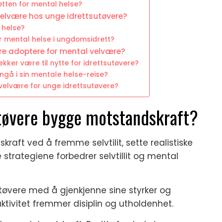
tøtten for mental helse?
elvære hos unge idrettsutøvere?
 helse?
r mental helse i ungdomsidrett?
ere adoptere for mental velvære?
ker være til nytte for idrettsutøvere?
nngå i sin mentale helse-reise?
 velvære for unge idrettsutøvere?
tøvere bygge motstandskraft?
aft ved å fremme selvtilit, sette realistiske
 strategiene forbedrer selvtillit og mental
sutøvere med å gjenkjenne sine styrker og
tivitet fremmer disiplin og utholdenhet.