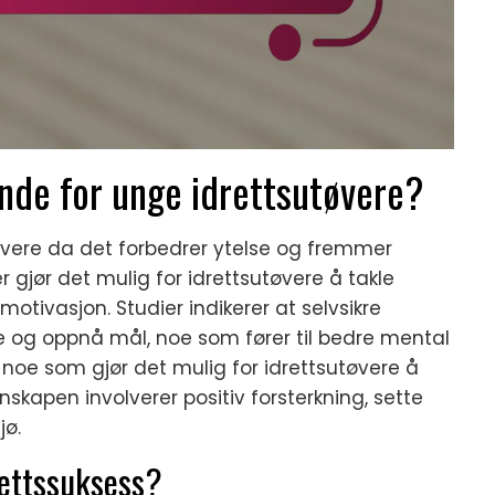
rende for unge idrettsutøvere?
utøvere da det forbedrer ytelse og fremmer
 gjør det mulig for idrettsutøvere å takle
motivasjon. Studier indikerer at selvsikre
tte og oppnå mål, noe som fører til bedre mental
st, noe som gjør det mulig for idrettsutøvere å
kapen involverer positiv forsterkning, sette
jø.
drettssuksess?