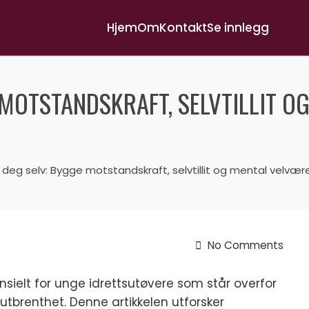
Hjem
Om
Kontakt
Se innlegg
 MOTSTANDSKRAFT, SELVTILLIT O
 deg selv: Bygge motstandskraft, selvtillit og mental velvæ
No Comments
nsielt for unge idrettsutøvere som står overfor
tbrenthet. Denne artikkelen utforsker