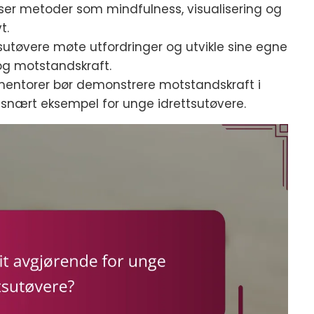
user metoder som mindfulness, visualisering og
t.
tsutøvere møte utfordringer og utvikle sine egne
 og motstandskraft.
 mentorer bør demonstrere motstandskraft i
etsnært eksempel for unge idrettsutøvere.