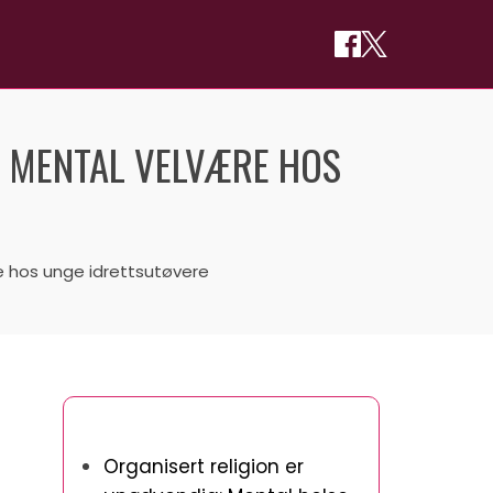
G MENTAL VELVÆRE HOS
re hos unge idrettsutøvere
Du vil kanskje også like
Organisert religion er