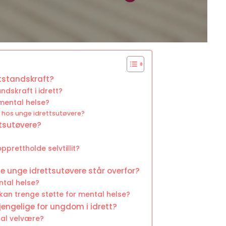
tstandskraft?
dskraft i idrett?
mental helse?
 hos unge idrettsutøvere?
ttsutøvere?
prettholde selvtillit?
e unge idrettsutøvere står overfor?
ntal helse?
 kan trenge støtte for mental helse?
gjengelige for ungdom i idrett?
tal velvære?