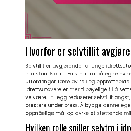
Hvorfor er selvtillit avgjø
Selvtillit er avgjørende for unge idretts
motstandskraft. En sterk tro på egne evner
utfordringer, lære av feil og opprettholde 
idrettsutøvere er mer tilbøyelige til å se
velvære. I tillegg reduserer selvtillit ang
prestere under press. Å bygge denne egens
oppnåelige mål og dyrke et støttende mil
Hvilken rolle spiller selvtro i i