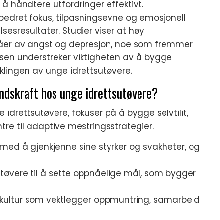
l å håndtere utfordringer effektivt.
bedret fokus, tilpasningsevne og emosjonell
lsesresultater. Studier viser at høy
våer av angst og depresjon, noe som fremmer
sen understreker viktigheten av å bygge
klingen av unge idrettsutøvere.
ndskraft hos unge idrettsutøvere?
idrettsutøvere, fokuser på å bygge selvtilit,
e til adaptive mestringsstrategier.
re med å gjenkjenne sine styrker og svakheter, og
sutøvere til å sette oppnåelige mål, som bygger
agkultur som vektlegger oppmuntring, samarbeid