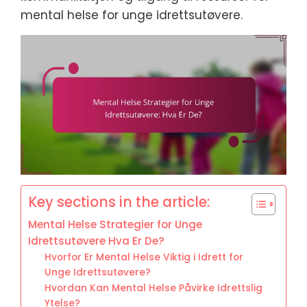
mental helse for unge idrettsutøvere.
Key sections in the article:
Mental Helse Strategier for Unge
Idrettsutøvere Hva Er De?
Hvorfor Er Mental Helse Viktig i Idrett for
Unge Idrettsutøvere?
Hvordan Kan Mental Helse Påvirke Idrettslig
Ytelse?