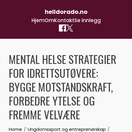
helldorado.no
Hjem
Om
Kontakt
Se innlegg
Skip
to
MENTAL HELSE STRATEGIER
content
FOR IDRETTSUTØVERE:
BYGGE MOTSTANDSKRAFT,
FORBEDRE YTELSE OG
FREMME VELVÆRE
Home
Ungdomssport og entreprenørskap