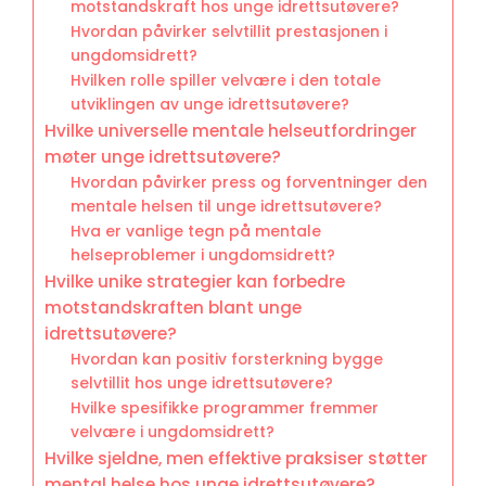
motstandskraft hos unge idrettsutøvere?
Hvordan påvirker selvtillit prestasjonen i
ungdomsidrett?
Hvilken rolle spiller velvære i den totale
utviklingen av unge idrettsutøvere?
Hvilke universelle mentale helseutfordringer
møter unge idrettsutøvere?
Hvordan påvirker press og forventninger den
mentale helsen til unge idrettsutøvere?
Hva er vanlige tegn på mentale
helseproblemer i ungdomsidrett?
Hvilke unike strategier kan forbedre
motstandskraften blant unge
idrettsutøvere?
Hvordan kan positiv forsterkning bygge
selvtillit hos unge idrettsutøvere?
Hvilke spesifikke programmer fremmer
velvære i ungdomsidrett?
Hvilke sjeldne, men effektive praksiser støtter
mental helse hos unge idrettsutøvere?