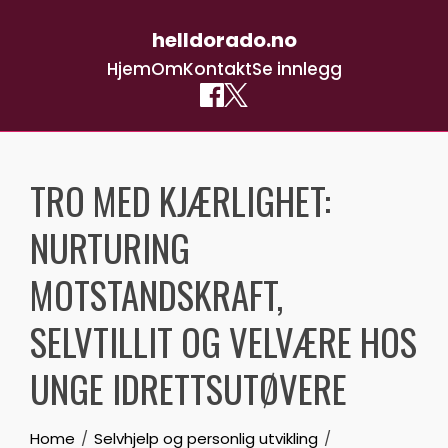
helldorado.no
Hjem
Om
Kontakt
Se innlegg
Skip
to
TRO MED KJÆRLIGHET:
content
NURTURING
MOTSTANDSKRAFT,
SELVTILLIT OG VELVÆRE HOS
UNGE IDRETTSUTØVERE
Home
Selvhjelp og personlig utvikling