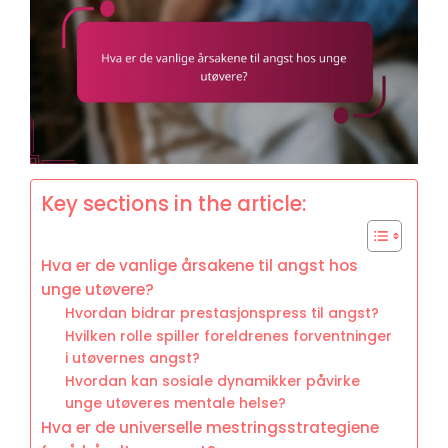
Key sections in the article:
Hva er de vanlige årsakene til angst hos
unge utøvere?
Hvordan bidrar prestasjonspress til angst?
Hvilken rolle spiller foreldrenes forventninger
i utøvernes angst?
Hvordan kan sosiale dynamikker påvirke
unge utøveres mentale helse?
Hva er de universelle mestringsstrategiene