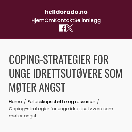
helldorado.no
Hjem
Om
Kontakt
Se innlegg
Skip
to
COPING-STRATEGIER FOR
content
UNGE IDRETTSUTØVERE SOM
MØTER ANGST
Home
Fellesskapsstøtte og ressurser
Coping-strategier for unge idrettsutøvere som
møter angst