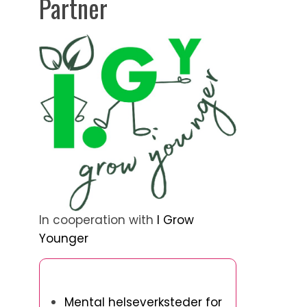
Partner
In cooperation with
I Grow
Younger
Oppdag et tilfeldig innlegg
Mental helseverksteder for