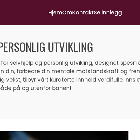
Hjem
Om
Kontakt
Se innlegg
PERSONLIG UTVIKLING
for selvhjelp og personlig utvikling, designet spesi
lliten din, forbedre din mentale motstandskraft og f
g vekst, tilbyr vårt kuraterte innhold verdifulle innsik
 både på og utenfor banen!