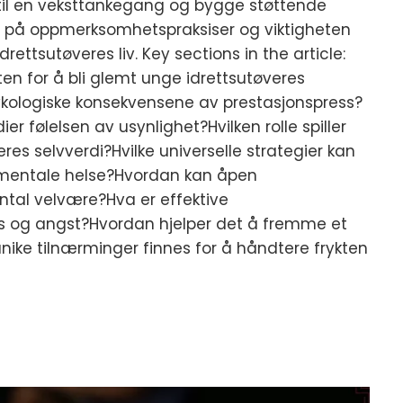
il en veksttankegang og bygge støttende
kt på oppmerksomhetspraksiser og viktigheten
rettsutøveres liv. Key sections in the article:
ten for å bli glemt unge idrettsutøveres
kologiske konsekvensene av prestasjonspress?
er følelsen av usynlighet?Hvilken rolle spiller
eres selvverdi?Hvilke universelle strategier kan
 mentale helse?Hvordan kan åpen
tal velvære?Hva er effektive
ess og angst?Hvordan hjelper det å fremme et
nike tilnærminger finnes for å håndtere frykten