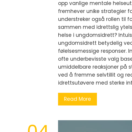
opp vanlige mentale helseut
fremhever unike strategier 
understreker også rollen til 
sammen med idrettslig ytelse
helse i ungdomsidrett? Intuis
ungdomsidrett betydelig ved
følelsesmessige responser. In
ofte underbevisste valg baser
umiddelbare reaksjoner på s
ved å fremme selvtillit og re
idrettsutøvere med sterke int
Read More
04