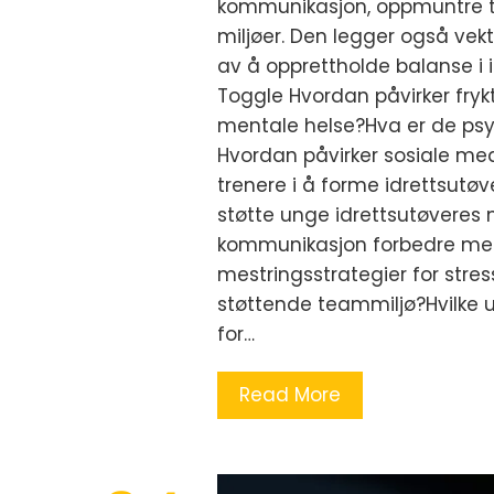
kommunikasjon, oppmuntre t
miljøer. Den legger også ve
av å opprettholde balanse i id
Toggle Hvordan påvirker fryk
mentale helse?Hva er de psy
Hvordan påvirker sosiale medi
trenere i å forme idrettsutøv
støtte unge idrettsutøveres
kommunikasjon forbedre men
mestringsstrategier for str
støttende teammiljø?Hvilke u
for…
Read More