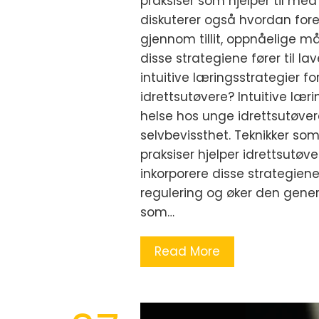
praksiser som hjelper til me
diskuterer også hvordan fore
gjennom tillit, oppnåelige må
disse strategiene fører til l
intuitive læringsstrategier 
idrettsutøvere? Intuitive læ
helse hos unge idrettsutøv
selvbevissthet. Teknikker som
praksiser hjelper idrettsutø
inkorporere disse strategien
regulering og øker den genere
som…
Read More