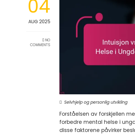
04
AUG 2025
NO
COMMENTS
Selvhjelp og personlig utvikling
Forståelsen av forskjellen me
forbedre mental helse i ungd
disse faktorene påvirker bes