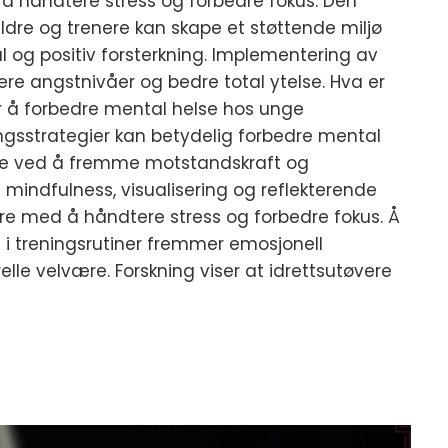
d å håndtere stress og forbedre fokus. Den
ldre og trenere kan skape et støttende miljø
l og positiv forsterkning. Implementering av
avere angstnivåer og bedre total ytelse. Hva er
for å forbedre mental helse hos unge
ringsstrategier kan betydelig forbedre mental
ere ved å fremme motstandskraft og
 mindfulness, visualisering og reflekterende
vere med å håndtere stress og forbedre fokus. Å
e i treningsrutiner fremmer emosjonell
lle velvære. Forskning viser at idrettsutøvere