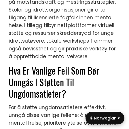
på motstandskraft og mestringsstrategier.
Skoler og idrettsorganisasjoner gir ofte
tilgang til lisensierte fagfolk innen mental
helse. I tillegg tilbyr nettplattformer virtuell
støtte og ressurser skreddersydd for unge
idrettsutøvere. Lokale workshops fremmer
også bevissthet og gir praktiske verktøy for
å opprettholde mental velvære.
Hva Er Vanlige Feil Som Bør
Unngås I Støtten Til
Ungdomsatleter?
For å støtte ungdomsatletere effektivt,
unngå disse vanlige feilene: å neglisjere
🌐 Norwegian ▾
mental helse, prioritere ytelse over velvære,