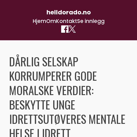
helldorado.no
Hjem
Om
Kontakt
Se innlegg
Skip
to
DÅRLIG SELSKAP
content
KORRUMPERER GODE
MORALSKE VERDIER:
BESKYTTE UNGE
IDRETTSUTØVERES MENTALE
HELSE I IDRETT